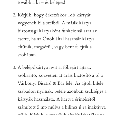
tovább a ki – és belépés!
Kérjük, hogy érkezéskor 1db kártyát
vegyenek ki a széfből! A másik kártya
biztonsági kártyaként funkcionál arra az
esetre, ha az Önök által használt kártya
eltűnik, megsérül, vagy bent felejtik a
szobában.
A belépőkártya nyitja: főbejárt ajtaja,
szobaajtó, közvetlen átjárást biztosító ajtó a
Várkonyi Bisztró & Bár felé. Az ajtók kifele
szabadon nyílnak, befele azonban szükséges a
kártyák használata. A kártya érintésétől
számított 5 mp múlva a kilincs újra inaktívvá