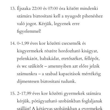
Éjszaka 22:00 és 07:00 óra között mindenki
számára biztosítani kell a nyugodt pihenéshez
való jogot. Kérjük, legyenek erre
figyelemmel!
0-1,99 éves kor közötti csecsemők és
kisgyermekek részére hordozható kiságyat,
pelenkázót, babakádat, etetőszéket, fellépőt,
és wc szűkítőt – amennyiben azt előre jelzik
számunkra – a szabad kapacitások mértékéig
díjmentesen biztosítani tudunk.
2-17,99 éves kor közötti gyermekek számára
kérjük, pótágyazható szobánkban foglaljanak
szállást! A kétágyas szobáinkban a gyermekek