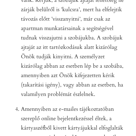
válik. Kérjük, a szobájuk ajtaját lehetőleg ne
zárják belülről is ’kulcsra’, mert ha elfelejtik
távozás előtt ’visszanyitni’, már csak az
apartman munkatársainak a segítségével
tudnak visszajutni a szobájukba. A szobájuk
ajtaját az itt tartózkodásuk alatt kizárólag
Önök tudják kinyitni. A személyzet
kizárólag abban az esetben lép be a szobába,
amennyiben azt Önök kifejezetten kérik
(takarítási igény), vagy abban az esetben, ha
valamilyen problémát észlelnek.
Amennyiben az e-mailes tájékoztatóban
szereplő online bejelentkezéssel éltek, a
kártyaszéfből kivett kártyájukkal elfoglalták