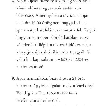
Késői kijelentkezésre kizárólag szezonon
kívül, előzetes egyeztetés esetén van
lehetőség. Amennyiben a távozás napján
délelőtt 10:00 óráig nem hagyják el az
apartmanjukat, felárat számítunk fel. Kérjük,
hogy amennyiben előreláthatólag, vagy
véletlenül túllépik a távozási időkeretet, a
kártyájuk újra aktiválása miatt vegyék fel
velünk a kapcsolatot a +36308712204-es
telefonszámon!
Apartmanunkban biztosított a 24 órás
telefonos ügyfélszolgálat, mely a Várkonyi
Vendéglátó Kft. +36308712204-es
telefonszámán érhető el.