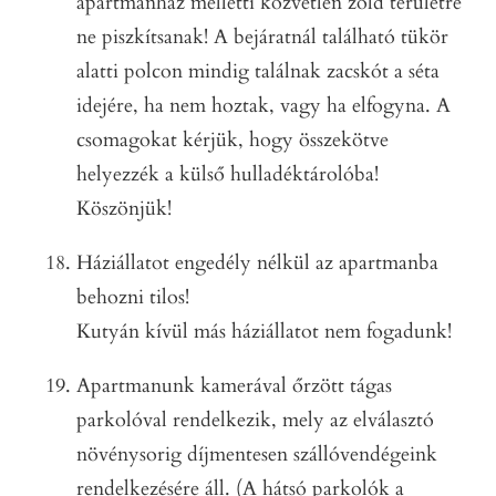
apartmanház melletti közvetlen zöld területre
ne piszkítsanak! A bejáratnál található tükör
alatti polcon mindig találnak zacskót a séta
idejére, ha nem hoztak, vagy ha elfogyna. A
csomagokat kérjük, hogy összekötve
helyezzék a külső hulladéktárolóba!
Köszönjük!
Háziállatot engedély nélkül az apartmanba
behozni tilos!
Kutyán kívül más háziállatot nem fogadunk!
Apartmanunk kamerával őrzött tágas
parkolóval rendelkezik, mely az elválasztó
növénysorig díjmentesen szállóvendégeink
rendelkezésére áll. (A hátsó parkolók a