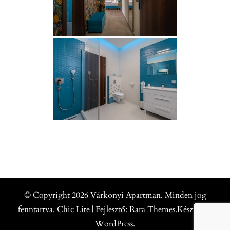
© Copyright 2026
Várkonyi Apartman
. Minden jog
fenntartva. Chic Lite | Fejlesztő:
Rara Themes
.Készítette:
WordPress
.